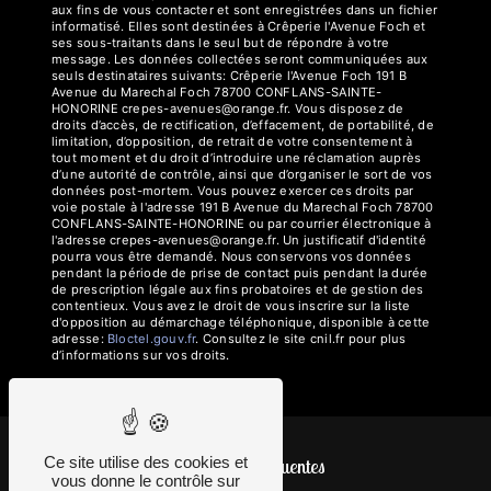
aux fins de vous contacter et sont enregistrées dans un fichier
informatisé. Elles sont destinées à Crêperie l'Avenue Foch et
ses sous-traitants dans le seul but de répondre à votre
message. Les données collectées seront communiquées aux
seuls destinataires suivants: Crêperie l'Avenue Foch 191 B
Avenue du Marechal Foch 78700 CONFLANS-SAINTE-
HONORINE crepes-avenues@orange.fr. Vous disposez de
droits d’accès, de rectification, d’effacement, de portabilité, de
limitation, d’opposition, de retrait de votre consentement à
tout moment et du droit d’introduire une réclamation auprès
d’une autorité de contrôle, ainsi que d’organiser le sort de vos
données post-mortem. Vous pouvez exercer ces droits par
voie postale à l'adresse 191 B Avenue du Marechal Foch 78700
CONFLANS-SAINTE-HONORINE ou par courrier électronique à
l'adresse crepes-avenues@orange.fr. Un justificatif d'identité
pourra vous être demandé. Nous conservons vos données
pendant la période de prise de contact puis pendant la durée
de prescription légale aux fins probatoires et de gestion des
contentieux. Vous avez le droit de vous inscrire sur la liste
d'opposition au démarchage téléphonique, disponible à cette
adresse:
Bloctel.gouv.fr
. Consultez le site cnil.fr pour plus
d’informations sur vos droits.
Ce site utilise des cookies et
Recherches fréquentes
vous donne le contrôle sur