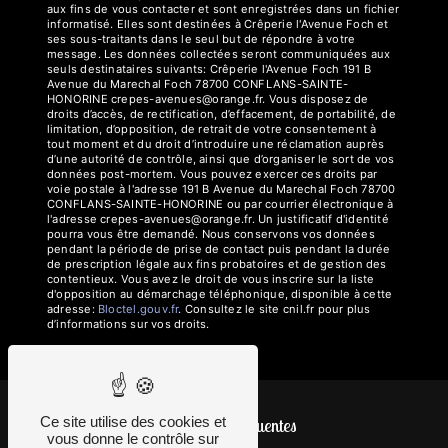
aux fins de vous contacter et sont enregistrées dans un fichier
informatisé. Elles sont destinées à Crêperie l'Avenue Foch et
ses sous-traitants dans le seul but de répondre à votre
message. Les données collectées seront communiquées aux
seuls destinataires suivants: Crêperie l'Avenue Foch 191 B
Avenue du Marechal Foch 78700 CONFLANS-SAINTE-
HONORINE crepes-avenues@orange.fr. Vous disposez de
droits d’accès, de rectification, d’effacement, de portabilité, de
limitation, d’opposition, de retrait de votre consentement à
tout moment et du droit d’introduire une réclamation auprès
d’une autorité de contrôle, ainsi que d’organiser le sort de vos
données post-mortem. Vous pouvez exercer ces droits par
voie postale à l'adresse 191 B Avenue du Marechal Foch 78700
CONFLANS-SAINTE-HONORINE ou par courrier électronique à
l'adresse crepes-avenues@orange.fr. Un justificatif d'identité
pourra vous être demandé. Nous conservons vos données
pendant la période de prise de contact puis pendant la durée
de prescription légale aux fins probatoires et de gestion des
contentieux. Vous avez le droit de vous inscrire sur la liste
d'opposition au démarchage téléphonique, disponible à cette
adresse:
Bloctel.gouv.fr
. Consultez le site cnil.fr pour plus
d’informations sur vos droits.
Ce site utilise des cookies et
Recherches fréquentes
vous donne le contrôle sur